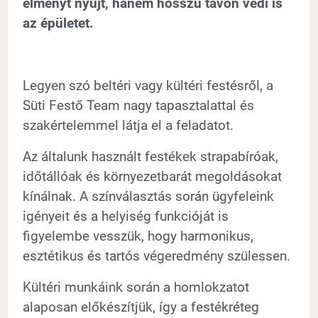
élményt nyújt, hanem hosszú távon védi is
az épületet.
Legyen szó beltéri vagy kültéri festésről, a
Süti Festő Team nagy tapasztalattal és
szakértelemmel látja el a feladatot.
Az általunk használt festékek strapabíróak,
időtállóak és környezetbarát megoldásokat
kínálnak. A színválasztás során ügyfeleink
igényeit és a helyiség funkcióját is
figyelembe vesszük, hogy harmonikus,
esztétikus és tartós végeredmény szülessen.
Kültéri munkáink során a homlokzatot
alaposan előkészítjük, így a festékréteg