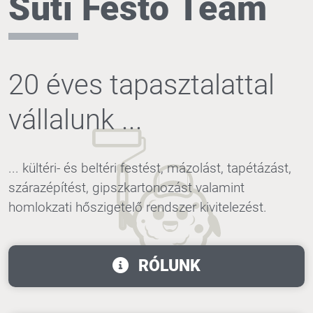
Süti Festő Team
20 éves tapasztalattal
vállalunk ...
... kültéri- és beltéri festést, mázolást, tapétázást,
szárazépítést, gipszkartonozást valamint
homlokzati hőszigetelő rendszer kivitelezést.
RÓLUNK