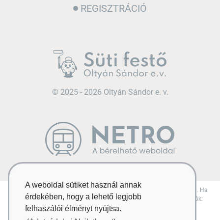
REGISZTRÁCIÓ
© 2025 - 2026 Oltyán Sándor e. v.
A weboldal sütiket használ annak
Ezt a honlapot a “NETRO - a bérelhető weboldal” rendszere hajtja meg. Ha
érdekében, hogy a lehető legjobb
tetszik, akkor neked is lehet egy ilyen weblapod... További információk:
netro.hu
felhaszálói élményt nyújtsa.